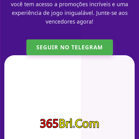
você tem acesso a promoções incríveis e uma
experiência de jogo inigualável. Junte-se aos
vencedores agora!
SEGUIR NO TELEGRAM