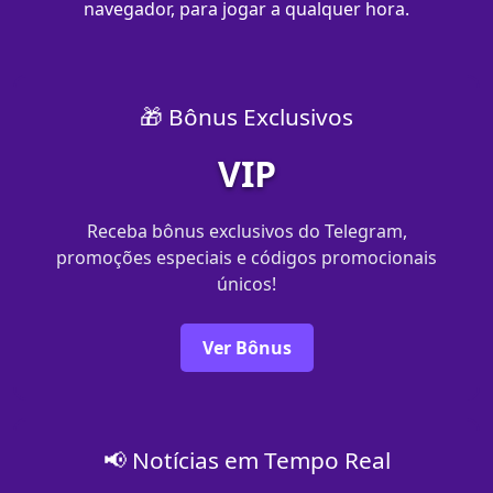
navegador, para jogar a qualquer hora.
🎁 Bônus Exclusivos
VIP
Receba bônus exclusivos do Telegram,
promoções especiais e códigos promocionais
únicos!
Ver Bônus
📢 Notícias em Tempo Real