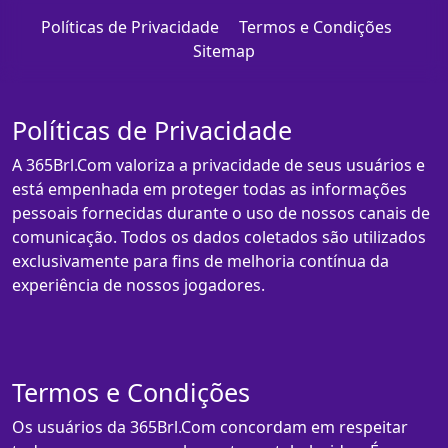
Políticas de Privacidade
Termos e Condições
Sitemap
Políticas de Privacidade
A 365Brl.Com valoriza a privacidade de seus usuários e
está empenhada em proteger todas as informações
pessoais fornecidas durante o uso de nossos canais de
comunicação. Todos os dados coletados são utilizados
exclusivamente para fins de melhoria contínua da
experiência de nossos jogadores.
Termos e Condições
Os usuários da 365Brl.Com concordam em respeitar