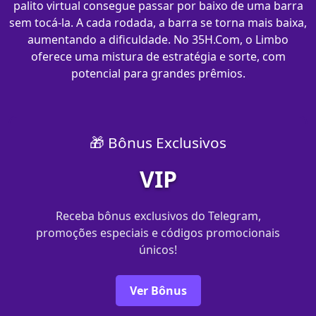
palito virtual consegue passar por baixo de uma barra
sem tocá-la. A cada rodada, a barra se torna mais baixa,
aumentando a dificuldade. No 35H.Com, o Limbo
oferece uma mistura de estratégia e sorte, com
potencial para grandes prêmios.
🎁 Bônus Exclusivos
VIP
Receba bônus exclusivos do Telegram,
promoções especiais e códigos promocionais
únicos!
Ver Bônus