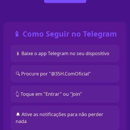
📱 Como Seguir no Telegram
📱 Baixe o app Telegram no seu dispositivo
🔍 Procure por "@35H.ComOficial"
👆 Toque em "Entrar" ou "Join"
🔔 Ative as notificações para não perder
nada