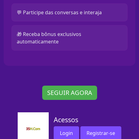
💬 Participe das conversas e interaja
🎁 Receba bônus exclusivos
automaticamente
SEGUIR AGORA
Acessos
Login
Registrar-se