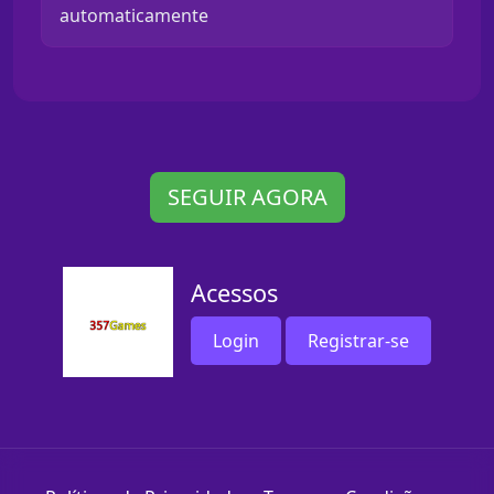
automaticamente
SEGUIR AGORA
Acessos
Login
Registrar-se