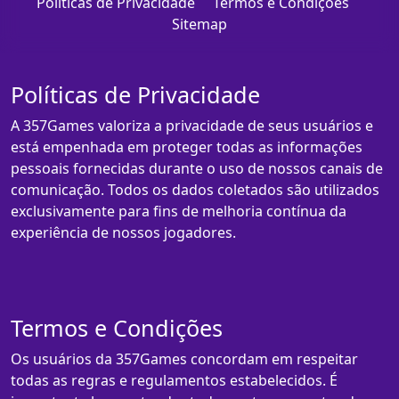
Políticas de Privacidade
Termos e Condições
Sitemap
Políticas de Privacidade
A 357Games valoriza a privacidade de seus usuários e
está empenhada em proteger todas as informações
pessoais fornecidas durante o uso de nossos canais de
comunicação. Todos os dados coletados são utilizados
exclusivamente para fins de melhoria contínua da
experiência de nossos jogadores.
Termos e Condições
Os usuários da 357Games concordam em respeitar
todas as regras e regulamentos estabelecidos. É