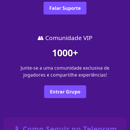
Falar Suporte
👥 Comunidade VIP
1000+
Junte-se a uma comunidade exclusiva de
jogadores e compartilhe experiências!
Entrar Grupo
📱 Como Seguir no Telegram