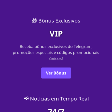
🎁 Bônus Exclusivos
VIP
Receba bônus exclusivos do Telegram,
promoções especiais e códigos promocionais
únicos!
Ver Bônus
📢 Notícias em Tempo Real
24/7