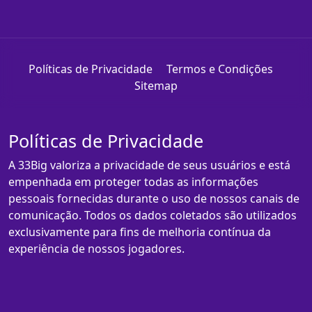
Políticas de Privacidade
Termos e Condições
Sitemap
Políticas de Privacidade
A 33Big valoriza a privacidade de seus usuários e está
empenhada em proteger todas as informações
pessoais fornecidas durante o uso de nossos canais de
comunicação. Todos os dados coletados são utilizados
exclusivamente para fins de melhoria contínua da
experiência de nossos jogadores.