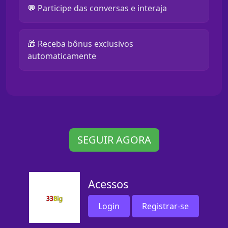
💬 Participe das conversas e interaja
🎁 Receba bônus exclusivos
automaticamente
SEGUIR AGORA
Acessos
Login
Registrar-se