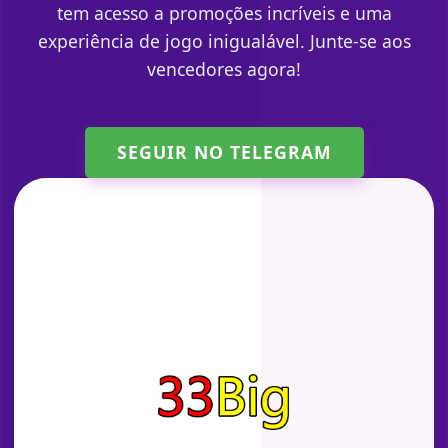
tem acesso a promoções incríveis e uma
experiência de jogo inigualável. Junte-se aos
vencedores agora!
SEGUIR NO TELEGRAM