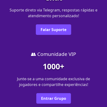
Suporte direto via Telegram, respostas rápidas e
atendimento personalizado!
Falar Suporte
👥 Comunidade VIP
1000+
Junte-se a uma comunidade exclusiva de
jogadores e compartilhe experiências!
Entrar Grupo