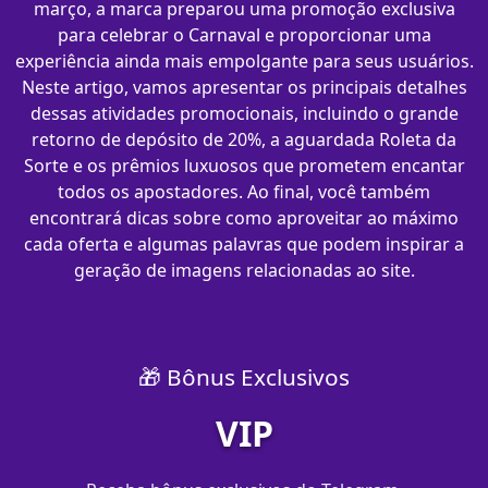
março, a marca preparou uma promoção exclusiva
para celebrar o Carnaval e proporcionar uma
experiência ainda mais empolgante para seus usuários.
Neste artigo, vamos apresentar os principais detalhes
dessas atividades promocionais, incluindo o grande
retorno de depósito de 20%, a aguardada Roleta da
Sorte e os prêmios luxuosos que prometem encantar
todos os apostadores. Ao final, você também
encontrará dicas sobre como aproveitar ao máximo
cada oferta e algumas palavras que podem inspirar a
geração de imagens relacionadas ao site.
🎁 Bônus Exclusivos
VIP