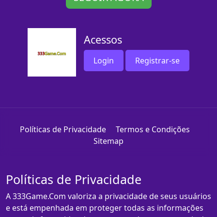
Acessos
Login
Registrar-se
Políticas de Privacidade
Termos e Condições
Sitemap
Políticas de Privacidade
A 333Game.Com valoriza a privacidade de seus usuários
e está empenhada em proteger todas as informações