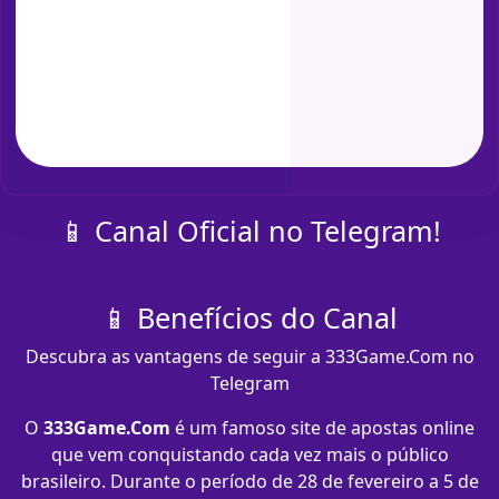
📱 Canal Oficial no Telegram!
📱 Benefícios do Canal
Descubra as vantagens de seguir a 333Game.Com no
Telegram
O
333Game.Com
é um famoso site de apostas online
que vem conquistando cada vez mais o público
brasileiro. Durante o período de 28 de fevereiro a 5 de