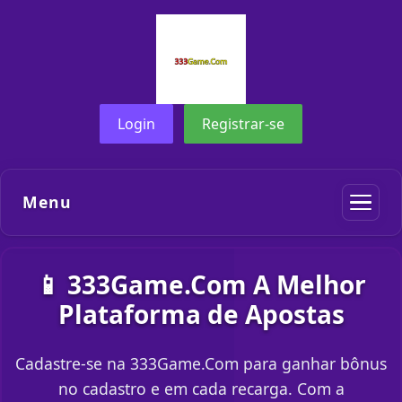
Login
Registrar-se
Menu
📱 333Game.Com A Melhor
Plataforma de Apostas
Cadastre-se na 333Game.Com para ganhar bônus
no cadastro e em cada recarga. Com a