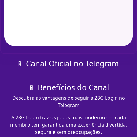
📱 Canal Oficial no Telegram!
📱 Benefícios do Canal
Descubra as vantagens de seguir a 28G Login no
Telegram
A 28G Login traz os jogos mais modernos — cada
membro tem garantida uma experiência divertida,
segura e sem preocupações.