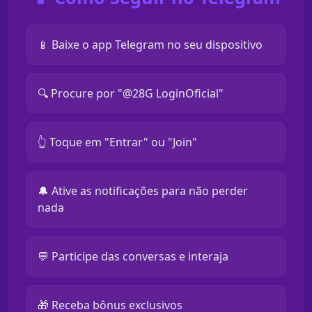
📱 Baixe o app Telegram no seu dispositivo
🔍 Procure por "@28G LoginOficial"
👆 Toque em "Entrar" ou "Join"
🔔 Ative as notificações para não perder
nada
💬 Participe das conversas e interaja
🎁 Receba bônus exclusivos