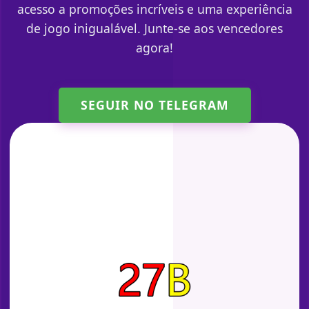
acesso a promoções incríveis e uma experiência
de jogo inigualável. Junte-se aos vencedores
agora!
SEGUIR NO TELEGRAM