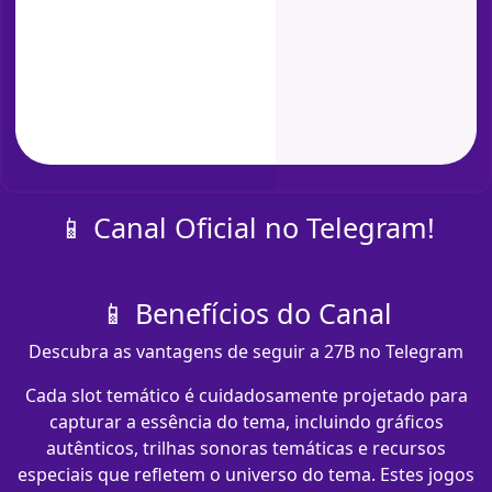
📱 Canal Oficial no Telegram!
📱 Benefícios do Canal
Descubra as vantagens de seguir a 27B no Telegram
Cada slot temático é cuidadosamente projetado para
capturar a essência do tema, incluindo gráficos
autênticos, trilhas sonoras temáticas e recursos
especiais que refletem o universo do tema. Estes jogos