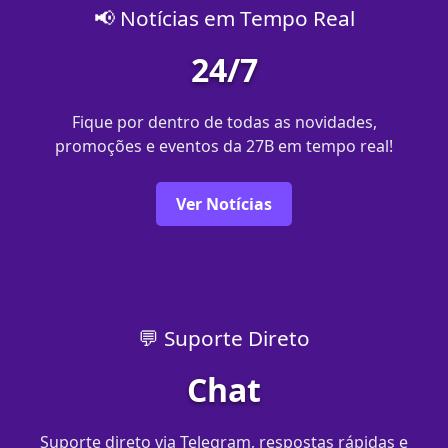
📢 Notícias em Tempo Real
24/7
Fique por dentro de todas as novidades,
promoções e eventos da 27B em tempo real!
Ver Notícias
💬 Suporte Direto
Chat
Suporte direto via Telegram, respostas rápidas e