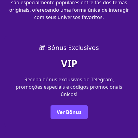
são especialmente populares entre fãs dos temas
originais, oferecendo uma forma única de interagir
com seus universos favoritos.
🎁 Bônus Exclusivos
VIP
Receba bônus exclusivos do Telegram,
promoções especiais e códigos promocionais
únicos!
Ver Bônus