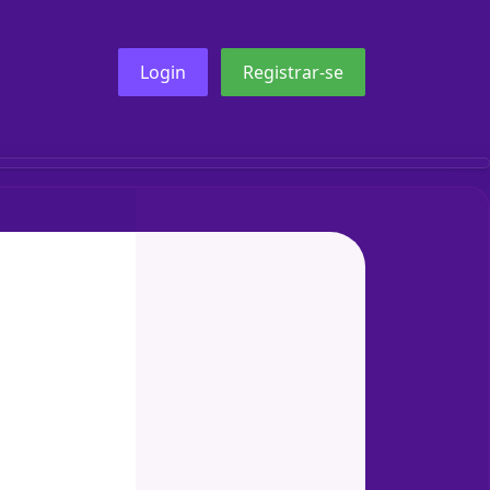
Login
Registrar-se