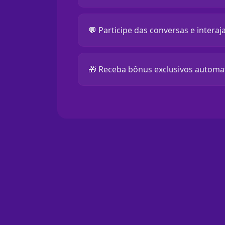
💬 Participe das conversas e interaj
🎁 Receba bônus exclusivos autom