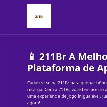
📱 211Br A Melh
Plataforma de A
Cadastre-se na 211Br para ganhar bônu
recarga. Com a 211Br, você tem acesso a
uma experiência de jogo inigualável. J
agora!