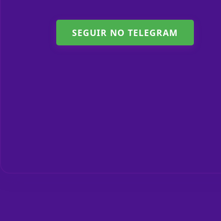
SEGUIR NO TELEGRAM