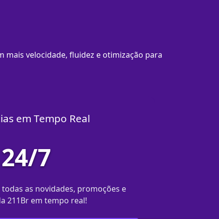
 mais velocidade, fluidez e otimização para
cias em Tempo Real
24/7
e todas as novidades, promoções e
da 211Br em tempo real!