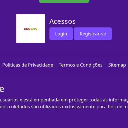
Acessos
Login
Registrar-se
Políticas de Privacidade
Termos e Condições
Sitemap
de
s usuários e está empenhada em proteger todas as informaç
os coletados são utilizados exclusivamente para fins de m