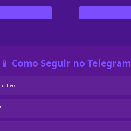
e
📱 Como Seguir no Telegram
ositivo
"