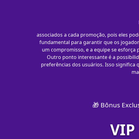
associados a cada promoção, pois eles pode
fundamental para garantir que os jogador
um compromisso, e a equipe se esforça p
Outro ponto interessante é a possibil
preferências dos usuários. Isso signific
mai
🎁 Bônus Exclu
VIP