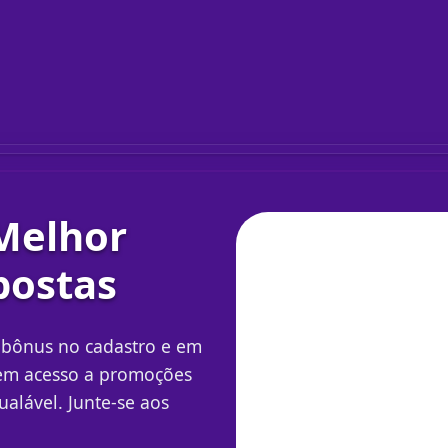
Melhor
postas
 bônus no cadastro e em
tem acesso a promoções
ualável. Junte-se aos