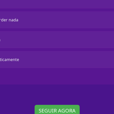
erder nada
a
aticamente
SEGUIR AGORA