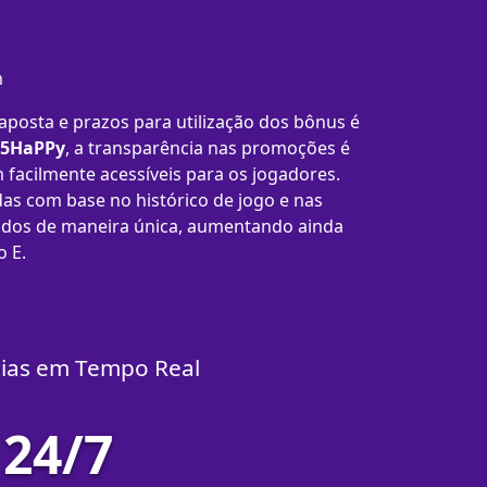
m
aposta e prazos para utilização dos bônus é
25HaPPy
, a transparência nas promoções é
facilmente acessíveis para os jogadores.
as com base no histórico de jogo e nas
nsados de maneira única, aumentando ainda
o E.
cias em Tempo Real
24/7