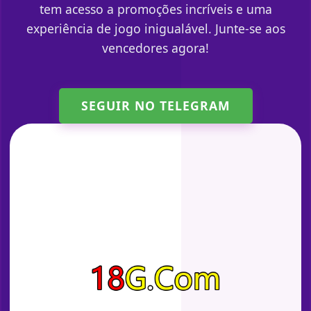
tem acesso a promoções incríveis e uma
experiência de jogo inigualável. Junte-se aos
vencedores agora!
SEGUIR NO TELEGRAM