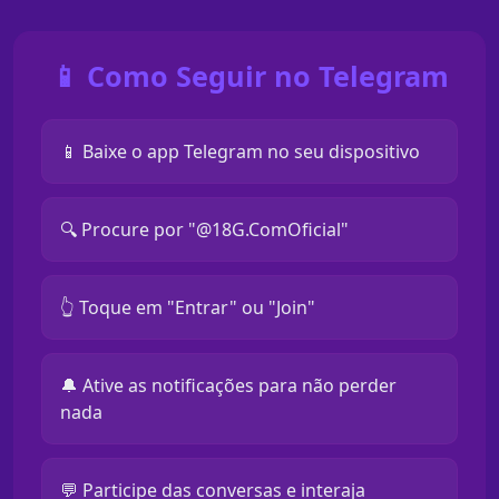
📱 Como Seguir no Telegram
📱 Baixe o app Telegram no seu dispositivo
🔍 Procure por "@18G.ComOficial"
👆 Toque em "Entrar" ou "Join"
🔔 Ative as notificações para não perder
nada
💬 Participe das conversas e interaja