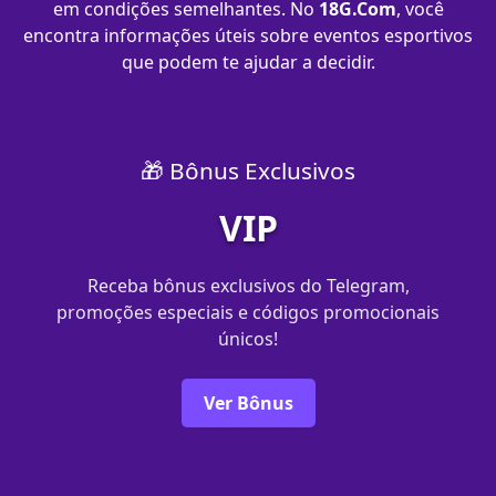
em condições semelhantes. No
18G.Com
, você
encontra informações úteis sobre eventos esportivos
que podem te ajudar a decidir.
🎁 Bônus Exclusivos
VIP
Receba bônus exclusivos do Telegram,
promoções especiais e códigos promocionais
únicos!
Ver Bônus