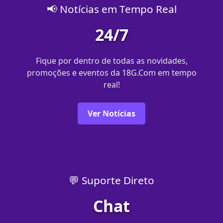
📢 Notícias em Tempo Real
24/7
Fique por dentro de todas as novidades,
promoções e eventos da 18G.Com em tempo
real!
Ver Notícias
💬 Suporte Direto
Chat