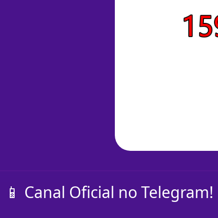
📱 Canal Oficial no Telegram!