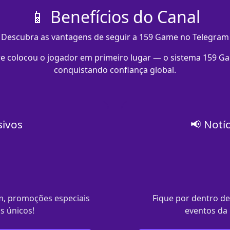
📱 Benefícios do Canal
Descubra as vantagens de seguir a 159 Game no Telegram
 colocou o jogador em primeiro lugar — o sistema 159 Gam
conquistando confiança global.
sivos
📢 Notí
m, promoções especiais
Fique por dentro d
s únicos!
eventos da