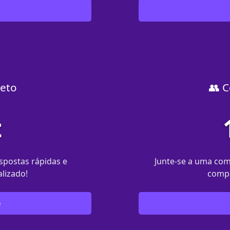
reto
👥 
t
espostas rápidas e
Junte-se a uma com
lizado!
compa
e