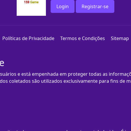
Login
Registrar-se
Políticas de Privacidade
Termos e Condições
Sitemap
de
 usuários e está empenhada em proteger todas as informaçõ
os coletados são utilizados exclusivamente para fins de m