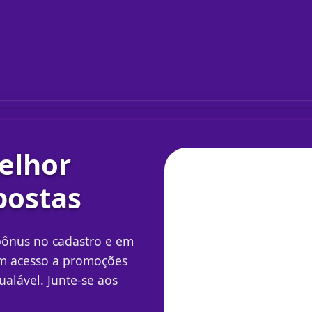
elhor
postas
bônus no cadastro e em
em acesso a promoções
ualável. Junte-se aos