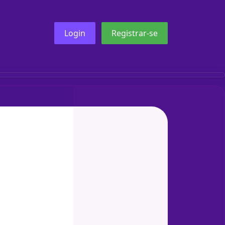
Login
Registrar-se