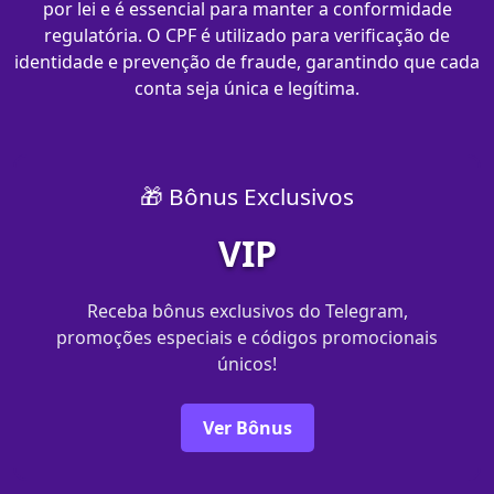
por lei e é essencial para manter a conformidade
regulatória. O CPF é utilizado para verificação de
identidade e prevenção de fraude, garantindo que cada
conta seja única e legítima.
🎁 Bônus Exclusivos
VIP
Receba bônus exclusivos do Telegram,
promoções especiais e códigos promocionais
únicos!
Ver Bônus